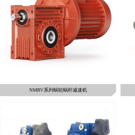
NMRV系列蜗轮蜗杆减速机